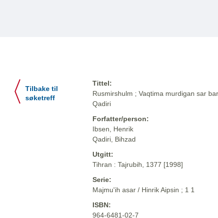
Tittel:
Tilbake til
Rusmirshulm ; Vaqtima murdigan sar bar d
søketreff
Qadiri
Forfatter/person:
Ibsen, Henrik
Qadiri, Bihzad
Utgitt:
Tihran : Tajrubih, 1377 [1998]
Serie:
Majmu'ih asar / Hinrik Aipsin ; 1 1
ISBN:
964-6481-02-7