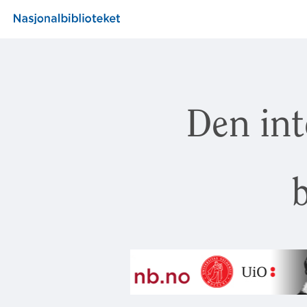
Den int
b