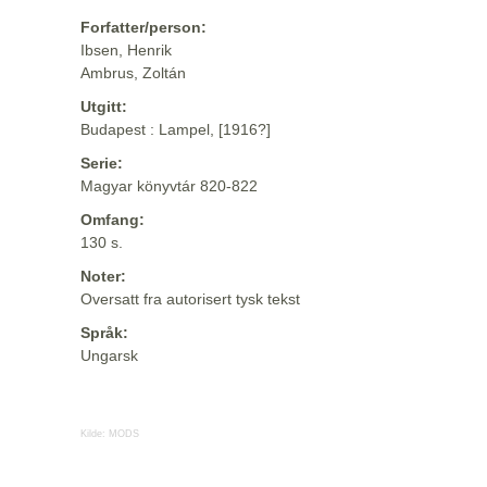
Forfatter/person:
Ibsen, Henrik
Ambrus, Zoltán
Utgitt:
Budapest : Lampel, [1916?]
Serie:
Magyar könyvtár 820-822
Omfang:
130 s.
Noter:
Oversatt fra autorisert tysk tekst
Språk:
Ungarsk
Kilde:
MODS