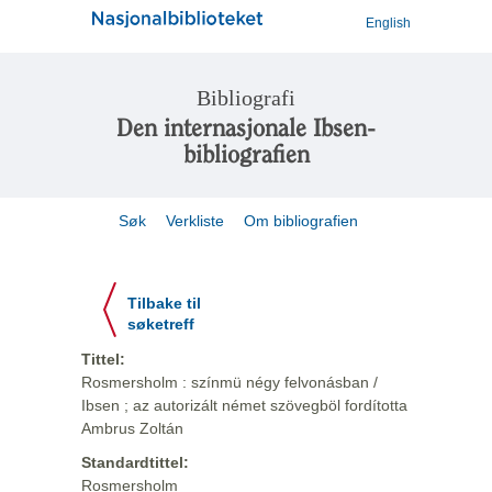
English
Bibliografi
Den internasjonale Ibsen-
bibliografien
Søk
Verkliste
Om bibliografien
Tilbake til
søketreff
Tittel:
Rosmersholm : színmü négy felvonásban /
Ibsen ; az autorizált német szövegböl fordította
Ambrus Zoltán
Standardtittel:
Rosmersholm