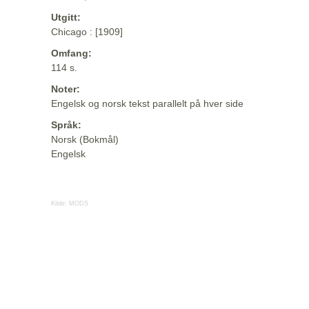
Utgitt:
Chicago : [1909]
Omfang:
114 s.
Noter:
Engelsk og norsk tekst parallelt på hver side
Språk:
Norsk (Bokmål)
Engelsk
Kilde:
MODS