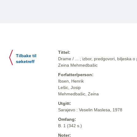
Tittel:
Tilbake til
Drame / ... ; izbor, predgovori, biljeska o
søketreff
Zeina Mehmedbašic
Forfatter/person:
Ibsen, Henrik
Lešic, Josip
Mehmedbašic, Zeina
Utgitt:
Sarajevo : Veselin Maslesa, 1978
Omfang:
B. 1 (342 s.)
Noter: