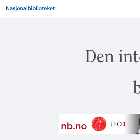
Den int
b