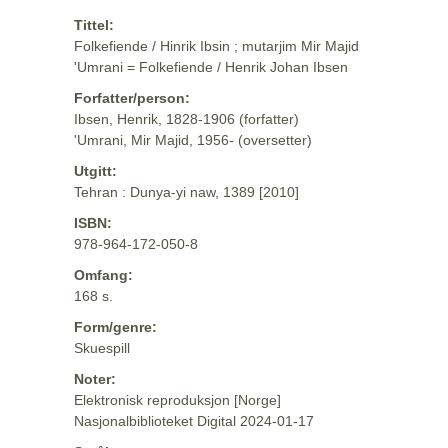
Tittel:
Folkefiende / Hinrik Ibsin ; mutarjim Mir Majid
'Umrani = Folkefiende / Henrik Johan Ibsen
Forfatter/person:
Ibsen, Henrik, 1828-1906 (forfatter)
'Umrani, Mir Majid, 1956- (oversetter)
Utgitt:
Tehran : Dunya-yi naw, 1389 [2010]
ISBN:
978-964-172-050-8
Omfang:
168 s.
Form/genre:
Skuespill
Noter:
Elektronisk reproduksjon [Norge]
Nasjonalbiblioteket Digital 2024-01-17