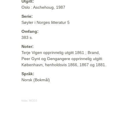
Utgitt:
Oslo : Aschehoug, 1987
Serie:
Søyler i Norges litteratur 5
Omfang:
383 s.
Noter:
Terje Vigen opprinnelig utgitt 1861 ; Brand,
Peer Gynt og Gengangere opprinnelig utgitt:
København, henholdsvis 1866, 1867 og 1881.
Språk:
Norsk (Bokmål)
Kilde:
MODS