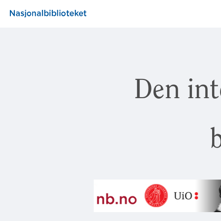
Den int
b