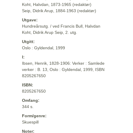
Koht, Halvdan, 1873-1965 (redaktør)
Seip, Didrik Arup, 1884-1963 (redaktør)
Utgave:
Hundreårsutg. / ved Francis Bull, Halvdan
Koht, Didrik Arup Seip, 2. utg.
Utgitt:
Oslo : Gyldendal, 1999
I:
Ibsen, Henrik, 1828-1906: Verker : Samlede
verker : B. 13, Oslo : Gyldendal, 1999, ISBN
8205267650
ISBN:
8205267650
Omfang:
344 s.
Form/genre:
Skuespill
Noter: