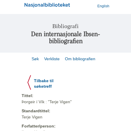
English
Bibliografi
Den internasjonale Ibsen-
bibliografien
Søk
Verkliste
Om bibliografien
Tilbake til
søketreff
Tittel:
Þorgeir í Vík : "Terje Vigen"
Standardtittel:
Terje Vigen
Forfatter/person: