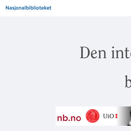
Den int
b