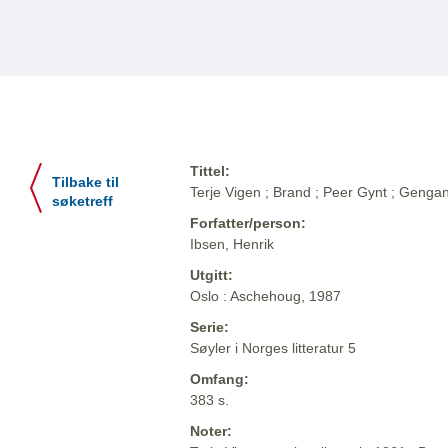
Tittel:
Tilbake til
Terje Vigen ; Brand ; Peer Gynt ; Genga
søketreff
Forfatter/person:
Ibsen, Henrik
Utgitt:
Oslo : Aschehoug, 1987
Serie:
Søyler i Norges litteratur 5
Omfang:
383 s.
Noter: