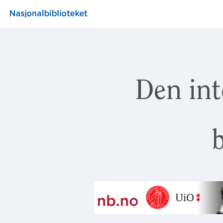
Den int
b