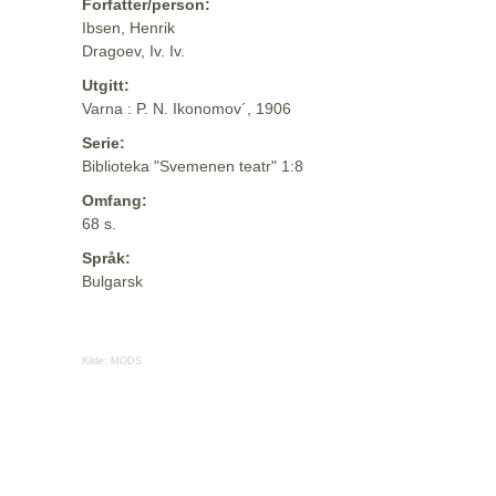
Forfatter/person:
Ibsen, Henrik
Dragoev, Iv. Iv.
Utgitt:
Varna : P. N. Ikonomov´, 1906
Serie:
Biblioteka "Svemenen teatr" 1:8
Omfang:
68 s.
Språk:
Bulgarsk
Kilde:
MODS