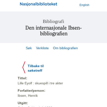
English
Bibliografi
Den internasjonale Ibsen-
bibliografien
Søk
Verkliste
Om bibliografien
Tilbake til
søketreff
Tittel:
Lille Eyolf : skuespill i tre akter
Forfatter/person:
Ibsen, Henrik
Utgitt: