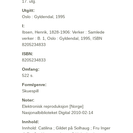
17. utg.
Utgitt:
Oslo : Gyldendal, 1995
I:
Ibsen, Henrik, 1828-1906: Verker : Samlede
verker : B. 1, Oslo : Gyldendal, 1995, ISBN
8205234833
ISBN:
8205234833
Omfang:
522 s.
Form/genre:
Skuespill
Noter:
Elektronisk reproduksjon [Norge]
Nasjonalbiblioteket Digital 2010-02-14
Innhold:
Innhold: Catilina ; Gildet på Solhaug ; Fru Inger