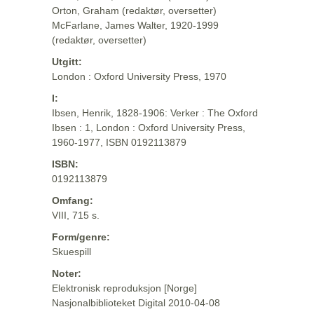
Orton, Graham (redaktør, oversetter)
McFarlane, James Walter, 1920-1999
(redaktør, oversetter)
Utgitt:
London : Oxford University Press, 1970
I:
Ibsen, Henrik, 1828-1906: Verker : The Oxford
Ibsen : 1, London : Oxford University Press,
1960-1977, ISBN 0192113879
ISBN:
0192113879
Omfang:
VIII, 715 s.
Form/genre:
Skuespill
Noter:
Elektronisk reproduksjon [Norge]
Nasjonalbiblioteket Digital 2010-04-08