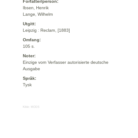
Forfatter/person:
Ibsen, Henrik
Lange, Wilhelm
Utgitt:
Leipzig : Reclam, [1883]
Omfang:
105 s.
Noter:
Einzige vom Verfasser autorisierte deutsche
Ausgabe
Språk:
Tysk
Kilde:
MODS