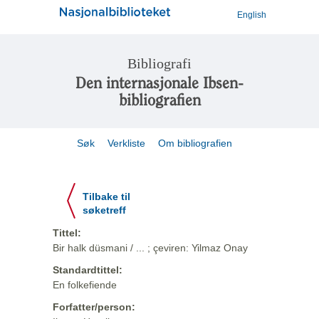
English
Bibliografi
Den internasjonale Ibsen-
bibliografien
Søk
Verkliste
Om bibliografien
Tilbake til
søketreff
Tittel:
Bir halk düsmani / ... ; çeviren: Yilmaz Onay
Standardtittel:
En folkefiende
Forfatter/person: