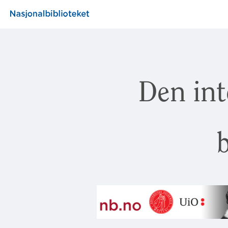
Den int
b