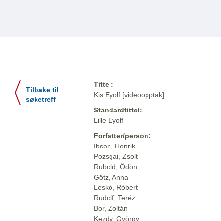
Tittel:
Tilbake til
Kis Eyolf [videoopptak]
søketreff
Standardtittel:
Lille Eyolf
Forfatter/person:
Ibsen, Henrik
Pozsgai, Zsolt
Rubold, Ödön
Götz, Anna
Leskó, Róbert
Rudolf, Teréz
Bor, Zoltán
Kezdy, György