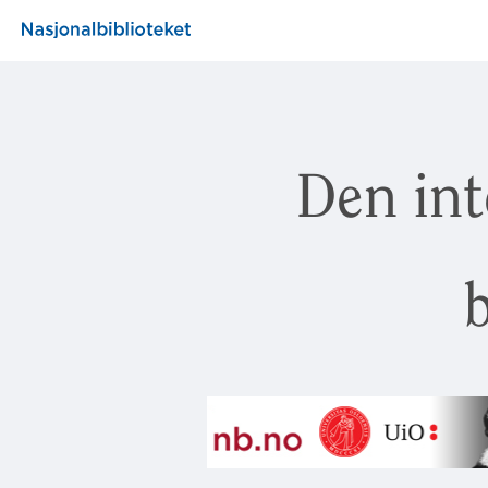
Den int
b