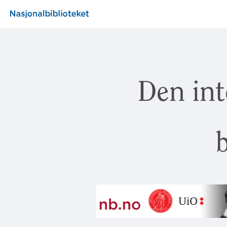
Den int
b