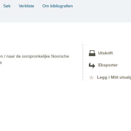
Søk
Verkliste
Om bibliografien
Utskrift
ven / naar de oorspronkelijke Noorsche
s
Eksporter
Legg i Mitt utval