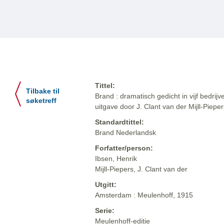
Tittel:
Tilbake til
Brand : dramatisch gedicht in vijf bedrij
søketreff
uitgave door J. Clant van der Mijll-Pieper
Standardtittel:
Brand Nederlandsk
Forfatter/person:
Ibsen, Henrik
Mijll-Piepers, J. Clant van der
Utgitt:
Amsterdam : Meulenhoff, 1915
Serie:
Meulenhoff-editie