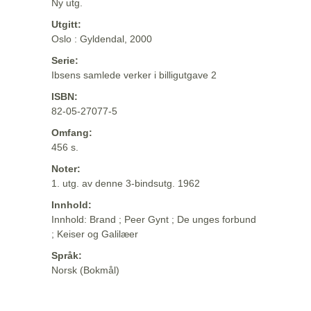
Ny utg.
Utgitt:
Oslo : Gyldendal, 2000
Serie:
Ibsens samlede verker i billigutgave 2
ISBN:
82-05-27077-5
Omfang:
456 s.
Noter:
1. utg. av denne 3-bindsutg. 1962
Innhold:
Innhold: Brand ; Peer Gynt ; De unges forbund
; Keiser og Galilæer
Språk:
Norsk (Bokmål)