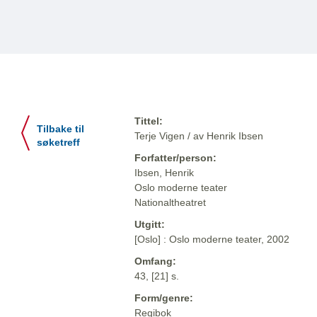
Tittel:
Tilbake til
Terje Vigen / av Henrik Ibsen
søketreff
Forfatter/person:
Ibsen, Henrik
Oslo moderne teater
Nationaltheatret
Utgitt:
[Oslo] : Oslo moderne teater, 2002
Omfang:
43, [21] s.
Form/genre:
Regibok