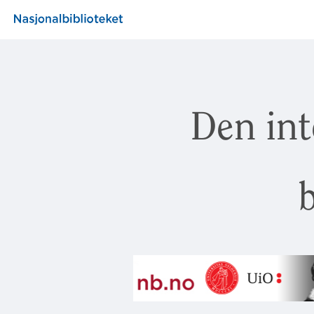
Den int
b