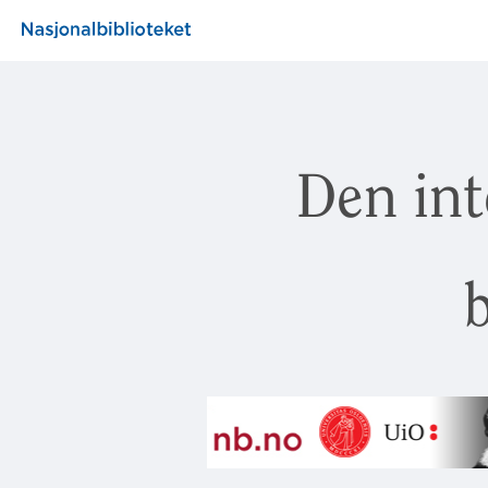
Den int
b