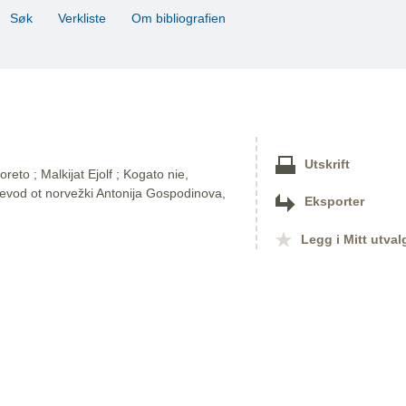
Søk
Verkliste
Om bibliografien
Utskrift
eto ; Malkijat Ejolf ; Kogato nie,
revod ot norvežki Antonija Gospodinova,
Eksporter
Legg i Mitt utval