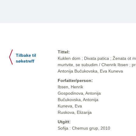
Tittel:
Tilbake til
Kuklen dom ; Divata patica ; Ženata ot mor
søketreff
murtvite, se subudim / Chenrik Ibsen ; p
Antonija Bučukovska, Eva Kuneva
Forfatter/person:
Ibsen, Henrik
Gospodinova, Antonija
Bučukovska, Antonija
Kuneva, Eva
Ruskova, Elizarija
Utgitt:
Sofija : Chemus grup, 2010