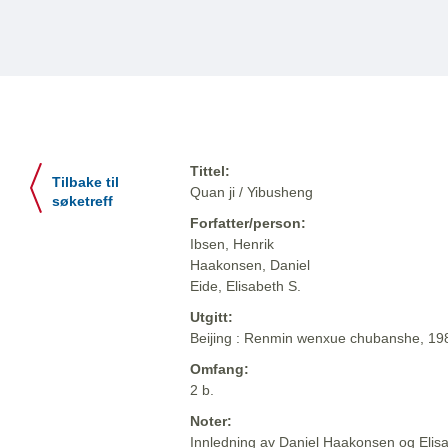
Tittel:
Tilbake til
Quan ji / Yibusheng
søketreff
Forfatter/person:
Ibsen, Henrik
Haakonsen, Daniel
Eide, Elisabeth S.
Utgitt:
Beijing : Renmin wenxue chubanshe, 1
Omfang:
2 b.
Noter:
Innledning av Daniel Haakonsen og Elis