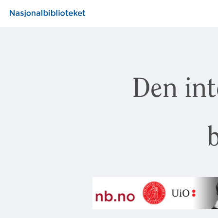
Den int
b