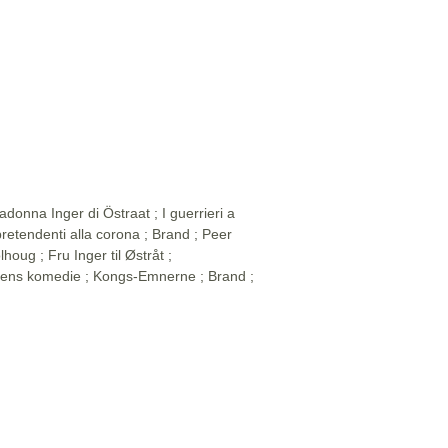
adonna Inger di Östraat ; I guerrieri a
retendenti alla corona ; Brand ; Peer
lhoug ; Fru Inger til Østråt ;
ens komedie ; Kongs-Emnerne ; Brand ;