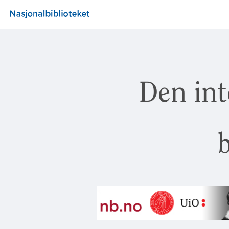
Den int
b