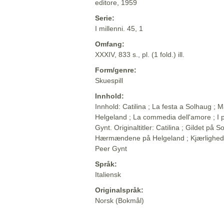
editore, 1959
Serie:
I millenni. 45, 1
Omfang:
XXXIV, 833 s., pl. (1 fold.) ill.
Form/genre:
Skuespill
Innhold:
Innhold: Catilina ; La festa a Solhaug ; M
Helgeland ; La commedia dell'amore ; I p
Gynt. Originaltitler: Catilina ; Gildet på So
Hærmændene på Helgeland ; Kjærlighed
Peer Gynt
Språk:
Italiensk
Originalspråk:
Norsk (Bokmål)