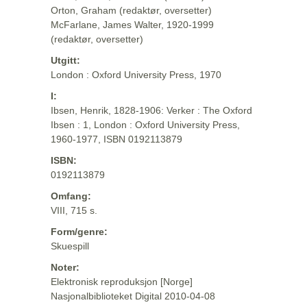
Orton, Graham (redaktør, oversetter)
McFarlane, James Walter, 1920-1999
(redaktør, oversetter)
Utgitt:
London : Oxford University Press, 1970
I:
Ibsen, Henrik, 1828-1906: Verker : The Oxford
Ibsen : 1, London : Oxford University Press,
1960-1977, ISBN 0192113879
ISBN:
0192113879
Omfang:
VIII, 715 s.
Form/genre:
Skuespill
Noter:
Elektronisk reproduksjon [Norge]
Nasjonalbiblioteket Digital 2010-04-08