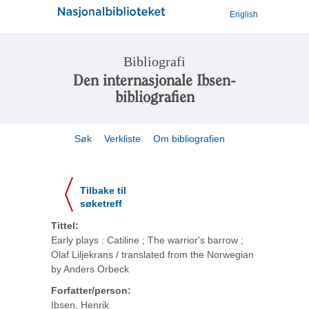
English
Bibliografi
Den internasjonale Ibsen-
bibliografien
Søk
Verkliste
Om bibliografien
Tilbake til
søketreff
Tittel:
Early plays : Catiline ; The warrior's barrow ;
Olaf Liljekrans / translated from the Norwegian
by Anders Orbeck
Forfatter/person:
Ibsen, Henrik