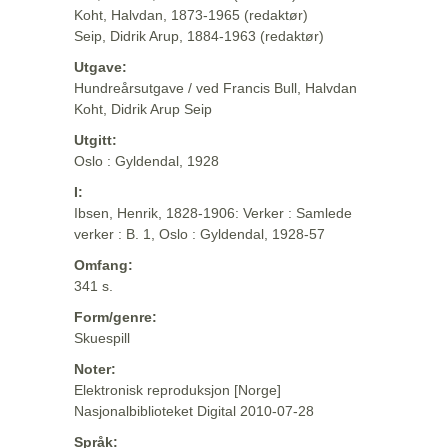
Koht, Halvdan, 1873-1965 (redaktør)
Seip, Didrik Arup, 1884-1963 (redaktør)
Utgave:
Hundreårsutgave / ved Francis Bull, Halvdan
Koht, Didrik Arup Seip
Utgitt:
Oslo : Gyldendal, 1928
I:
Ibsen, Henrik, 1828-1906: Verker : Samlede
verker : B. 1, Oslo : Gyldendal, 1928-57
Omfang:
341 s.
Form/genre:
Skuespill
Noter:
Elektronisk reproduksjon [Norge]
Nasjonalbiblioteket Digital 2010-07-28
Språk: