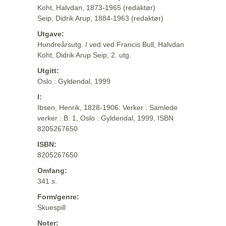
Koht, Halvdan, 1873-1965 (redaktør)
Seip, Didrik Arup, 1884-1963 (redaktør)
Utgave:
Hundreårsutg. / ved ved Francis Bull, Halvdan
Koht, Didrik Arup Seip, 2. utg.
Utgitt:
Oslo : Gyldendal, 1999
I:
Ibsen, Henrik, 1828-1906: Verker : Samlede
verker : B. 1, Oslo : Gyldendal, 1999, ISBN
8205267650
ISBN:
8205267650
Omfang:
341 s.
Form/genre:
Skuespill
Noter: