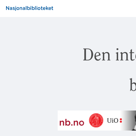
Den int
b