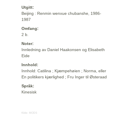
Utgitt:
Beijing : Renmin wenxue chubanshe, 1986-
1987
Omfang:
2 b.
Noter:
Innledning av Daniel Haakonsen og Elisabeth
Eide
Innhold:
Innhold: Catilina ; Kjæmpehøien ; Norma, eller
En politikers kjærlighed ; Fru Inger til Østeraad
Språk:
Kinesisk
Kilde:
MODS