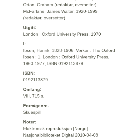
Orton, Graham (redaktør, oversetter)
McFarlane, James Walter, 1920-1999
(redaktør, oversetter)
Utgitt:
London : Oxford University Press, 1970
I:
Ibsen, Henrik, 1828-1906: Verker : The Oxford
Ibsen : 1, London : Oxford University Press,
1960-1977, ISBN 0192113879
ISBN:
0192113879
Omfang:
VIII, 715 s.
Form/genre:
Skuespill
Noter:
Elektronisk reproduksjon [Norge]
Nasjonalbiblioteket Digital 2010-04-08