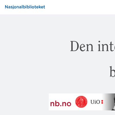
Den int
b