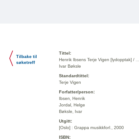
Tittel:
Tilbake til
Henrik Ibsens Terje Vigen [lydopptak] / ...
søketreff
Ivar Bøksle
Standardtittel:
Terje Vigen
Forfatter/person:
Ibsen, Henrik
Jordal, Helge
Bøksle, Ivar
Utgitt:
[Oslo] : Grappa musikkforl., 2000
ISBN: