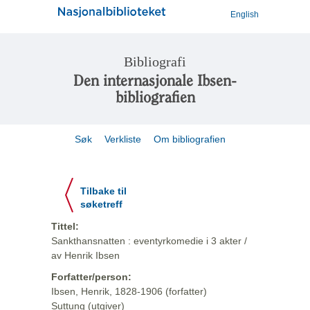
English
Bibliografi
Den internasjonale Ibsen-
bibliografien
Søk
Verkliste
Om bibliografien
Tilbake til
søketreff
Tittel:
Sankthansnatten : eventyrkomedie i 3 akter /
av Henrik Ibsen
Forfatter/person:
Ibsen, Henrik, 1828-1906 (forfatter)
Suttung (utgiver)