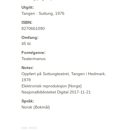
Utgitt:
Tangen : Suttung, 1976
ISBN:
8270661090
Omfang:
45 bl.
Form/genre:
Teatermanus
Noter:
Oppført på Suttungteatret, Tangen i Hedmark,
1978
Elektronisk reproduksjon [Norge]
Nasjonalbiblioteket Digital 2017-11-21
Språk:
Norsk (Bokmål)
Kilde:
MODS