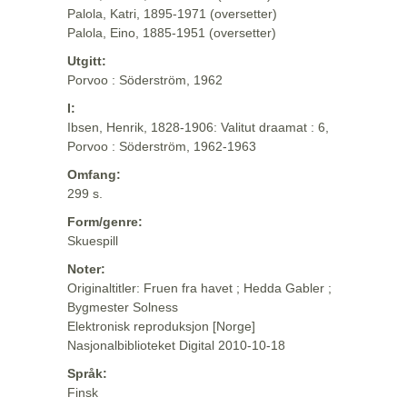
Palola, Katri, 1895-1971 (oversetter)
Palola, Eino, 1885-1951 (oversetter)
Utgitt:
Porvoo : Söderström, 1962
I:
Ibsen, Henrik, 1828-1906: Valitut draamat : 6,
Porvoo : Söderström, 1962-1963
Omfang:
299 s.
Form/genre:
Skuespill
Noter:
Originaltitler: Fruen fra havet ; Hedda Gabler ;
Bygmester Solness
Elektronisk reproduksjon [Norge]
Nasjonalbiblioteket Digital 2010-10-18
Språk:
Finsk