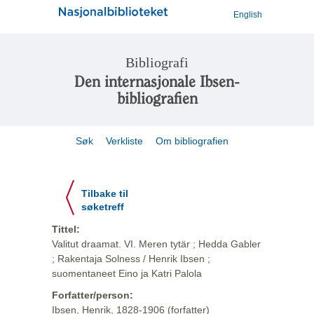
English
Bibliografi
Den internasjonale Ibsen-
bibliografien
Søk
Verkliste
Om bibliografien
Tilbake til
søketreff
Tittel:
Valitut draamat. VI. Meren tytär ; Hedda Gabler
; Rakentaja Solness / Henrik Ibsen ;
suomentaneet Eino ja Katri Palola
Forfatter/person:
Ibsen, Henrik, 1828-1906 (forfatter)