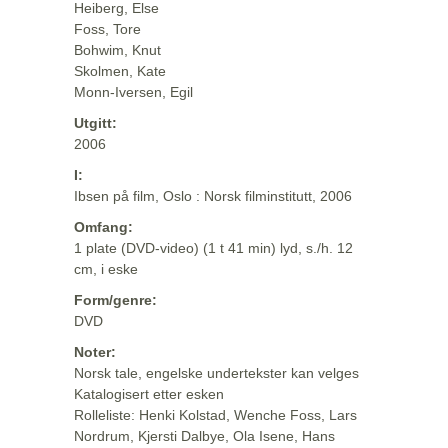
Heiberg, Else
Foss, Tore
Bohwim, Knut
Skolmen, Kate
Monn-Iversen, Egil
Utgitt:
2006
I:
Ibsen på film, Oslo : Norsk filminstitutt, 2006
Omfang:
1 plate (DVD-video) (1 t 41 min) lyd, s./h. 12
cm, i eske
Form/genre:
DVD
Noter:
Norsk tale, engelske undertekster kan velges
Katalogisert etter esken
Rolleliste: Henki Kolstad, Wenche Foss, Lars
Nordrum, Kjersti Dalbye, Ola Isene, Hans