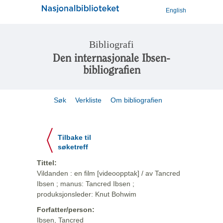
English
Bibliografi
Den internasjonale Ibsen-
bibliografien
Søk
Verkliste
Om bibliografien
Tilbake til
søketreff
Tittel:
Vildanden : en film [videoopptak] / av Tancred
Ibsen ; manus: Tancred Ibsen ;
produksjonsleder: Knut Bohwim
Forfatter/person:
Ibsen, Tancred