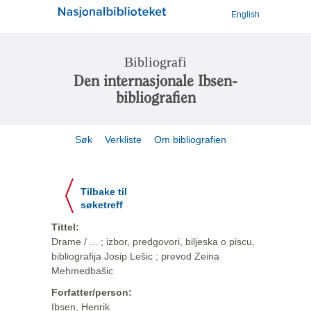
English
Bibliografi
Den internasjonale Ibsen-
bibliografien
Søk
Verkliste
Om bibliografien
Tilbake til
søketreff
Tittel:
Drame / ... ; izbor, predgovori, biljeska o piscu,
bibliografija Josip Lešic ; prevod Zeina
Mehmedbašic
Forfatter/person:
Ibsen, Henrik