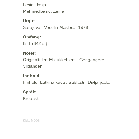
Lešic, Josip
Mehmedbašic, Zeina
Utgitt:
Sarajevo : Veselin Maslesa, 1978
Omfang:
B. 1 (342 s.)
Noter:
Originaltitler: Et dukkehjem : Gengangere ;
Vildanden
Innhold:
Innhold: Lutkina kuca ; Sablasti ; Divlja patka
Språk:
Kroatisk
Kilde:
MODS