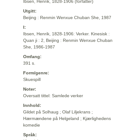
Ibsen, Henrik, 1828-1906 (forfatter)
Utgitt:
Beijing : Renmin Wenxue Chuban She, 1987
I:
Ibsen, Henrik, 1828-1906: Verker. Kinesisk :
Quan ji : 2, Beijing : Renmin Wenxue Chuban
She, 1986-1987
Omfang:
391 s.
Form/genre:
Skuespill
Noter:
Oversatt tittel: Samlede verker
Innhold:
Gildet på Solhaug ; Olaf Liljekrans ;
Hærmændene på Helgeland ; Kjærlighedens
komedie
Språk: