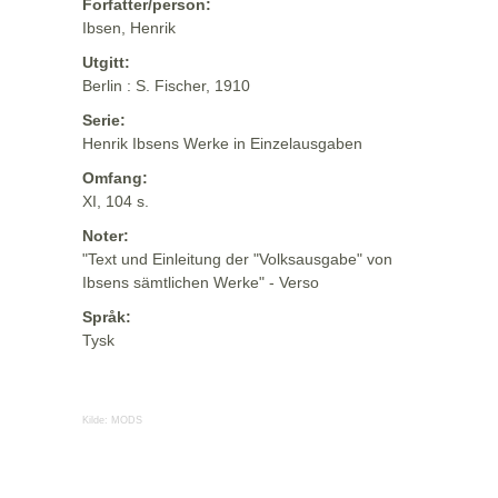
Forfatter/person:
Ibsen, Henrik
Utgitt:
Berlin : S. Fischer, 1910
Serie:
Henrik Ibsens Werke in Einzelausgaben
Omfang:
XI, 104 s.
Noter:
"Text und Einleitung der "Volksausgabe" von
Ibsens sämtlichen Werke" - Verso
Språk:
Tysk
Kilde:
MODS