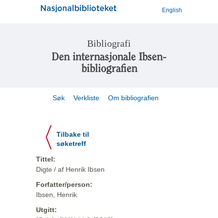
English
Bibliografi
Den internasjonale Ibsen-
bibliografien
Søk
Verkliste
Om bibliografien
Tilbake til
søketreff
Tittel:
Digte / af Henrik Ibsen
Forfatter/person:
Ibsen, Henrik
Utgitt: