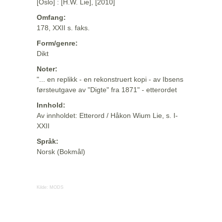
[Oslo] : [H.W. Lie], [2010]
Omfang:
178, XXII s. faks.
Form/genre:
Dikt
Noter:
"... en replikk - en rekonstruert kopi - av Ibsens
førsteutgave av "Digte" fra 1871" - etterordet
Innhold:
Av innholdet: Etterord / Håkon Wium Lie, s. I-
XXII
Språk:
Norsk (Bokmål)
Kilde:
MODS