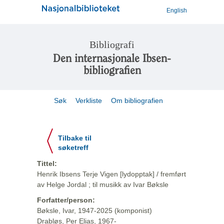
English
Bibliografi
Den internasjonale Ibsen-
bibliografien
Søk
Verkliste
Om bibliografien
Tilbake til
søketreff
Tittel:
Henrik Ibsens Terje Vigen [lydopptak] / fremført
av Helge Jordal ; til musikk av Ivar Bøksle
Forfatter/person:
Bøksle, Ivar, 1947-2025 (komponist)
Drabløs, Per Elias, 1967-