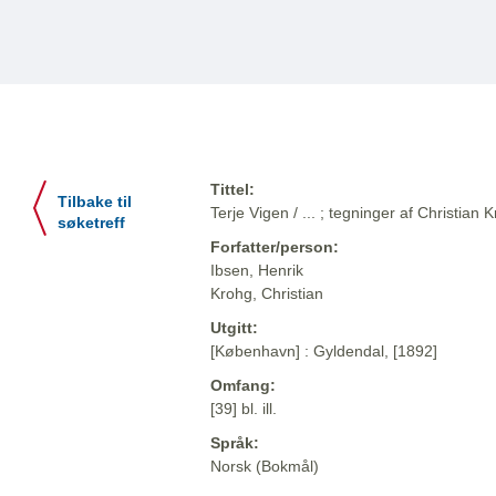
Tittel:
Tilbake til
Terje Vigen / ... ; tegninger af Christian 
søketreff
Forfatter/person:
Ibsen, Henrik
Krohg, Christian
Utgitt:
[København] : Gyldendal, [1892]
Omfang:
[39] bl. ill.
Språk:
Norsk (Bokmål)