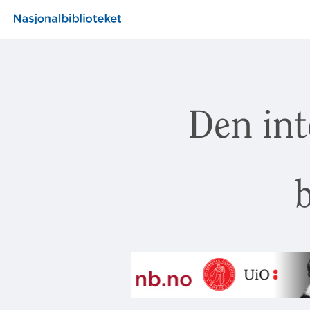
Den int
b