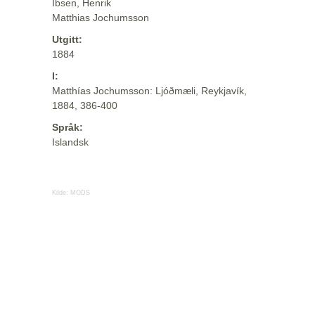
Ibsen, Henrik
Matthias Jochumsson
Utgitt:
1884
I:
Matthías Jochumsson: Ljóðmæli, Reykjavík,
1884, 386-400
Språk:
Islandsk
Kilde:
MODS