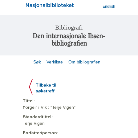
English
Bibliografi
Den internasjonale Ibsen-
bibliografien
Søk
Verkliste
Om bibliografien
Tilbake til
søketreff
Tittel:
Þorgeir í Vík : "Terje Vigen"
Standardtittel:
Terje Vigen
Forfatter/person: