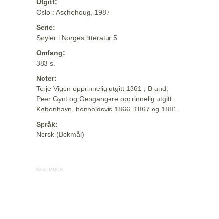
Utgitt:
Oslo : Aschehoug, 1987
Serie:
Søyler i Norges litteratur 5
Omfang:
383 s.
Noter:
Terje Vigen opprinnelig utgitt 1861 ; Brand,
Peer Gynt og Gengangere opprinnelig utgitt:
København, henholdsvis 1866, 1867 og 1881.
Språk:
Norsk (Bokmål)
Kilde:
MODS