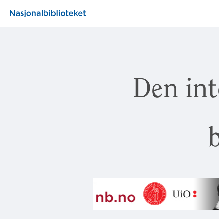
Den int
b