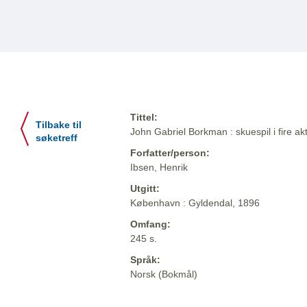
Tittel:
Tilbake til
John Gabriel Borkman : skuespil i fire akt
søketreff
Forfatter/person:
Ibsen, Henrik
Utgitt:
København : Gyldendal, 1896
Omfang:
245 s.
Språk:
Norsk (Bokmål)