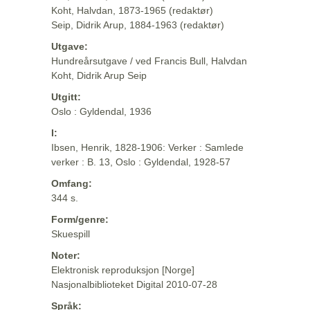
Koht, Halvdan, 1873-1965 (redaktør)
Seip, Didrik Arup, 1884-1963 (redaktør)
Utgave:
Hundreårsutgave / ved Francis Bull, Halvdan
Koht, Didrik Arup Seip
Utgitt:
Oslo : Gyldendal, 1936
I:
Ibsen, Henrik, 1828-1906: Verker : Samlede
verker : B. 13, Oslo : Gyldendal, 1928-57
Omfang:
344 s.
Form/genre:
Skuespill
Noter:
Elektronisk reproduksjon [Norge]
Nasjonalbiblioteket Digital 2010-07-28
Språk: