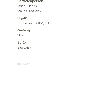
Forfatter/person:
Ibsen, Henrik
Obuch, Ladislav
Utgitt:
Bratislava : SDLZ, 1958
Omfang:
96 s.
Språk:
Slovakisk
Kilde:
MODS