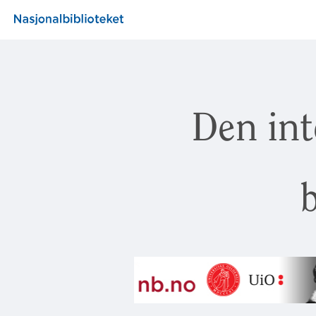
Den int
b