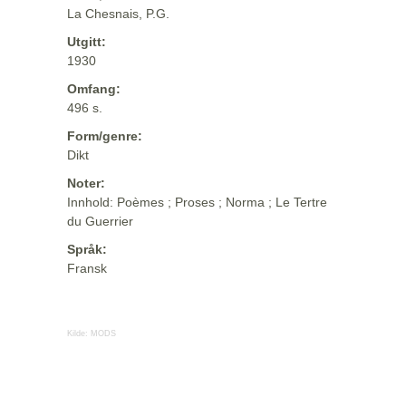
La Chesnais, P.G.
Utgitt:
1930
Omfang:
496 s.
Form/genre:
Dikt
Noter:
Innhold: Poèmes ; Proses ; Norma ; Le Tertre
du Guerrier
Språk:
Fransk
Kilde:
MODS