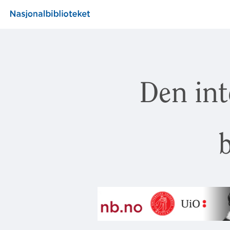
Den int
b