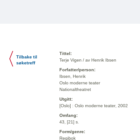
Tittel:
Tilbake til
Terje Vigen / av Henrik Ibsen
søketreff
Forfatter/person:
Ibsen, Henrik
Oslo moderne teater
Nationaltheatret
Utgitt:
[Oslo] : Oslo moderne teater, 2002
Omfang:
43, [21] s.
Form/genre:
Regibok